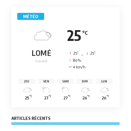
MÉTÉO
25
°C
LOMÉ
°
°
25
_
25
86%
Couvert
4 km/h
JEU
VEN
SAM
DIM
LUN
°C
°C
°C
°C
°C
25
27
27
26
26
ARTICLES RÉCENTS