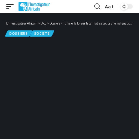
Aa
Font
Resizer
L'investigateur Africain
>
Blog
>
Dossiers
>
Tunisie: la loi sur le cannabis suscite une indignation générale
DOSSIERS
SOCIÉTÉ