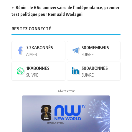
Bénin : le 66e anniversaire de l’indépendance, premier
test politique pour Romuald Wadagni
RESTEZ CONNECTÉ
7.2K
ABONNÉS
500
MEMBERS
AIMER
SUIVRE
1K
ABONNÉS
500
ABONNÉS
SUIVRE
SUIVRE
- Advertisement -