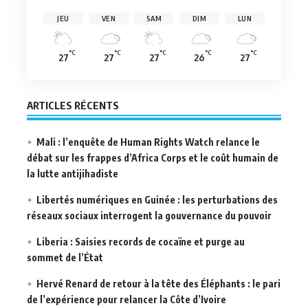
JEU
VEN
SAM
DIM
LUN
°C
°C
°C
°C
°C
27
27
27
26
27
ARTICLES RÉCENTS
Mali : l’enquête de Human Rights Watch relance le
débat sur les frappes d’Africa Corps et le coût humain de
la lutte antijihadiste
Libertés numériques en Guinée : les perturbations des
réseaux sociaux interrogent la gouvernance du pouvoir
Liberia : Saisies records de cocaïne et purge au
sommet de l’État
Hervé Renard de retour à la tête des Éléphants : le pari
de l’expérience pour relancer la Côte d’Ivoire