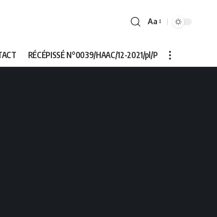
Aa
Font
Resizer
TACT
RÉCÉPISSÉ N°0039/HAAC/12-2021/pl/P