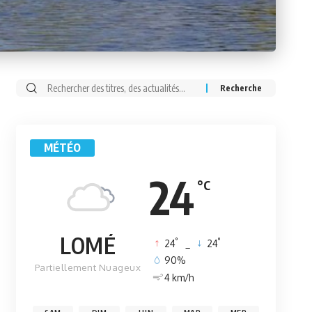
Rechercher:
MÉTÉO
24
°C
LOMÉ
°
°
24
_
24
90%
Partiellement Nuageux
4 km/h