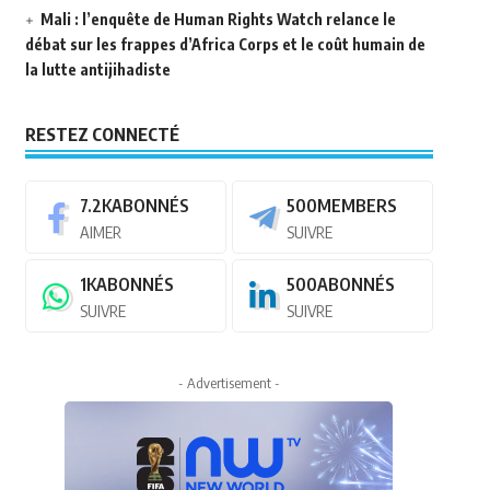
Mali : l’enquête de Human Rights Watch relance le
débat sur les frappes d’Africa Corps et le coût humain de
la lutte antijihadiste
RESTEZ CONNECTÉ
7.2K
ABONNÉS
500
MEMBERS
AIMER
SUIVRE
1K
ABONNÉS
500
ABONNÉS
SUIVRE
SUIVRE
- Advertisement -