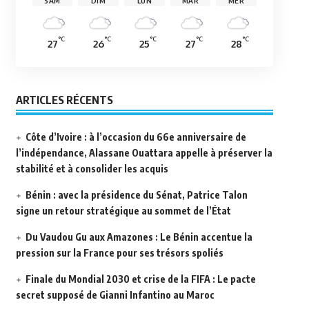
SAM
DIM
LUN
MAR
MER
°C
°C
°C
°C
°C
27
26
25
27
28
ARTICLES RÉCENTS
Côte d’Ivoire : à l’occasion du 66e anniversaire de
l’indépendance, Alassane Ouattara appelle à préserver la
stabilité et à consolider les acquis
Bénin : avec la présidence du Sénat, Patrice Talon
signe un retour stratégique au sommet de l’État
Du Vaudou Gu aux Amazones : Le Bénin accentue la
pression sur la France pour ses trésors spoliés
Finale du Mondial 2030 et crise de la FIFA : Le pacte
secret supposé de Gianni Infantino au Maroc