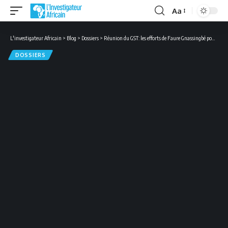
Aa
Font
Resizer
L'investigateur Africain
>
Blog
>
Dossiers
>
Réunion du GST: les efforts de Faure Gnassingbé pour la paix au Mali salués
DOSSIERS