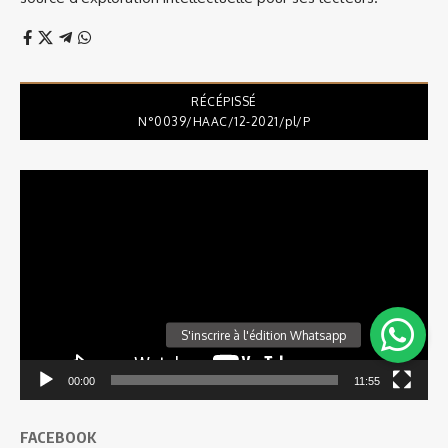
YOU MIGHT ALSO LIKE
CORRUPTION EN MAURITANIE: LE
GOUVERNEMENT SE DRESSE CONTRE LE
FLÉAU
mai 26, 2021
CARNET DU RETOUR DE LAURENT GBAGBO
EN CÔTE D’IVOIRE
juin 17, 2021
PROSTITUTION EN AFRIQUE DU SUD : « UN
MÉTIER, PAS UN CRIME » SELON LES
TRAVAILLEUSES DU SEXE
mai 28, 2021
TRANSPARENCE: LE GOUVERNEMENT MET
EN PLACE UN CADASTRE PÉTROLIER DU
SÉNÉGAL
mai 19, 2021