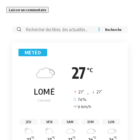
Rechercher:
MÉTÉO
27
°C
LOMÉ
°
°
27
_
27
76%
Couvert
6 km/h
JEU
VEN
SAM
DIM
LUN
°C
°C
°C
°C
°C
27
27
27
26
26