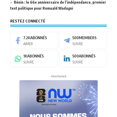
Bénin : le 66e anniversaire de l’indépendance, premier
test politique pour Romuald Wadagni
RESTEZ CONNECTÉ
7.2K
ABONNÉS
500
MEMBERS
AIMER
SUIVRE
1K
ABONNÉS
500
ABONNÉS
SUIVRE
SUIVRE
- Advertisement -