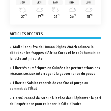
JEU
VEN
SAM
DIM
LUN
°C
°C
°C
°C
°C
27
27
27
26
25
ARTICLES RÉCENTS
Mali : l’enquête de Human Rights Watch relance le
débat sur les frappes d’Africa Corps et le coût humain de
la lutte antijihadiste
Libertés numériques en Guinée : les perturbations des
réseaux sociaux interrogent la gouvernance du pouvoir
Liberia : Saisies records de cocaïne et purge au
sommet de l’État
Hervé Renard de retour à la tête des Éléphants : le pari
de l’expérience pour relancer la Côte d’Ivoire