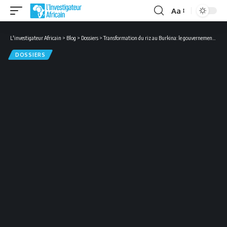
Aa
Font
Resizer
L'investigateur Africain
>
Blog
>
Dossiers
>
Transformation du riz au Burkina: le gouvernement offre un soutien
DOSSIERS