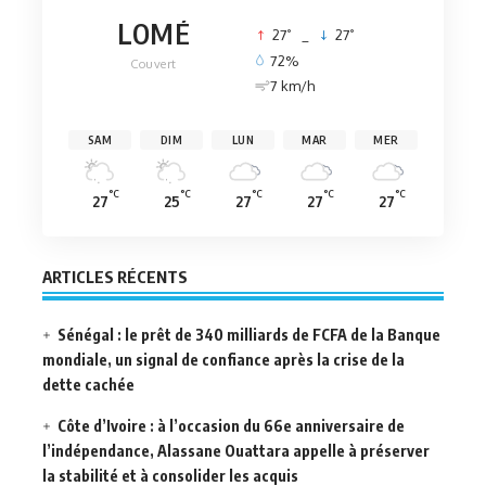
LOMÉ
°
°
27
_
27
72%
Couvert
7 km/h
SAM
DIM
LUN
MAR
MER
°C
°C
°C
°C
°C
27
25
27
27
27
ARTICLES RÉCENTS
Sénégal : le prêt de 340 milliards de FCFA de la Banque
mondiale, un signal de confiance après la crise de la
dette cachée
Côte d’Ivoire : à l’occasion du 66e anniversaire de
l’indépendance, Alassane Ouattara appelle à préserver
la stabilité et à consolider les acquis