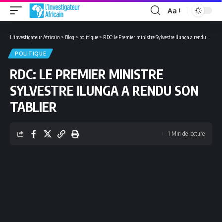
Aa
Font
Resizer
L'investigateur Africain
>
Blog
>
politique
>
RDC: le Premier ministre Sylvestre Ilunga a rendu son tablier
POLITIQUE
RDC: LE PREMIER MINISTRE
SYLVESTRE ILUNGA A RENDU SON
TABLIER
1 Min de lecture