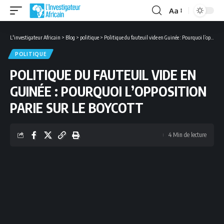
Aa
Font
Resizer
L'investigateur Africain
>
Blog
>
politique
>
Politique du fauteuil vide en Guinée : Pourquoi l’opposition parie sur le boycott
POLITIQUE
POLITIQUE DU FAUTEUIL VIDE EN
GUINÉE : POURQUOI L’OPPOSITION
PARIE SUR LE BOYCOTT
4 Min de lecture