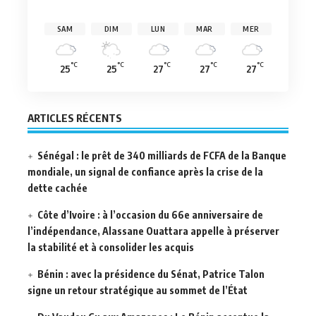
SAM
DIM
LUN
MAR
MER
°C
°C
°C
°C
°C
25
25
27
27
27
ARTICLES RÉCENTS
Sénégal : le prêt de 340 milliards de FCFA de la Banque
mondiale, un signal de confiance après la crise de la
dette cachée
Côte d’Ivoire : à l’occasion du 66e anniversaire de
l’indépendance, Alassane Ouattara appelle à préserver
la stabilité et à consolider les acquis
Bénin : avec la présidence du Sénat, Patrice Talon
signe un retour stratégique au sommet de l’État