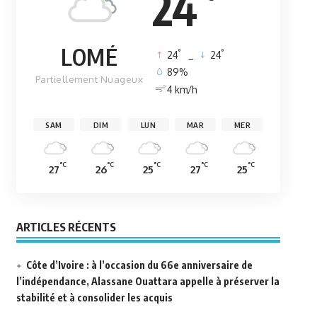
24
LOMÉ
°
°
24
_
24
89%
Partiellement Nuageux
4 km/h
SAM
DIM
LUN
MAR
MER
°C
°C
°C
°C
°C
27
26
25
27
25
ARTICLES RÉCENTS
Côte d’Ivoire : à l’occasion du 66e anniversaire de
l’indépendance, Alassane Ouattara appelle à préserver la
stabilité et à consolider les acquis