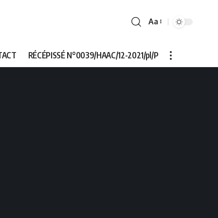
Aa
Font
Resizer
TACT
RÉCÉPISSÉ N°0039/HAAC/12-2021/pl/P