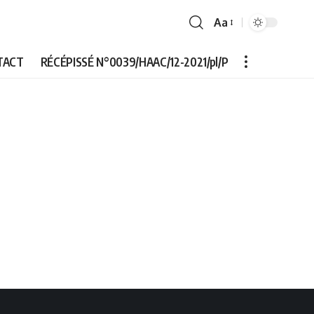
Aa
Font
Resizer
TACT
RÉCÉPISSÉ N°0039/HAAC/12-2021/pl/P