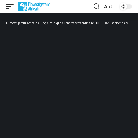
Aa
Font
Resizer
L'investigateur Africain
>
Blog
>
politique
>
Congrès extraordinaire PDCI-RDA : une élection express pour relégitimer Tidjane Thiam ?