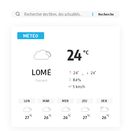
Rechercher:
MÉTÉO
24
°C
LOMÉ
°
°
24
_
24
84%
Couvert
5 km/h
LUN
MAR
MER
JEU
VEN
°C
°C
°C
°C
°C
27
26
26
27
26