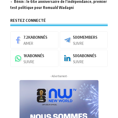
Bénin : le 66e anniversaire de l’indépendance, premier
test politique pour Romuald Wadagni
RESTEZ CONNECTÉ
7.2K
ABONNÉS
500
MEMBERS
AIMER
SUIVRE
1K
ABONNÉS
500
ABONNÉS
SUIVRE
SUIVRE
- Advertisement -