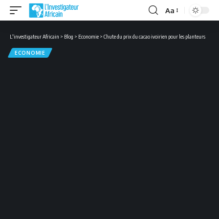
Aa
Font
Resizer
L'investigateur Africain
>
Blog
>
Economie
>
Chute du prix du cacao ivoirien pour les planteurs
ECONOMIE