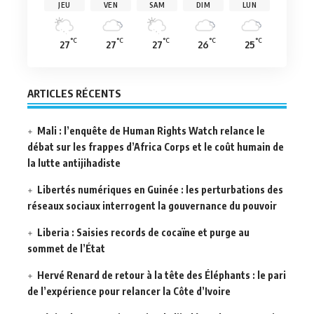
JEU
VEN
SAM
DIM
LUN
°C
°C
°C
°C
°C
27
27
27
26
25
ARTICLES RÉCENTS
Mali : l’enquête de Human Rights Watch relance le
débat sur les frappes d’Africa Corps et le coût humain de
la lutte antijihadiste
Libertés numériques en Guinée : les perturbations des
réseaux sociaux interrogent la gouvernance du pouvoir
Liberia : Saisies records de cocaïne et purge au
sommet de l’État
Hervé Renard de retour à la tête des Éléphants : le pari
de l’expérience pour relancer la Côte d’Ivoire