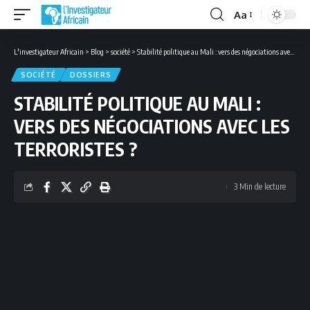
Aa
Font
Resizer
L'investigateur Africain
>
Blog
>
société
>
Stabilité politique au Mali : vers des négociations avec les terroristes ?
SOCIÉTÉ
DOSSIERS
STABILITÉ POLITIQUE AU MALI :
VERS DES NÉGOCIATIONS AVEC LES
TERRORISTES ?
3 Min de lecture