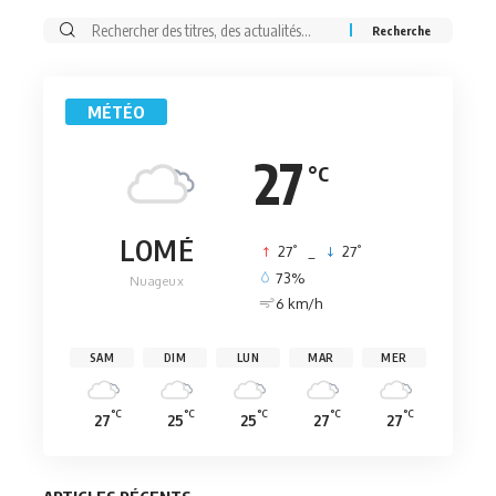
Rechercher:
MÉTÉO
27
°C
LOMÉ
°
°
27
_
27
73%
Nuageux
6 km/h
SAM
DIM
LUN
MAR
MER
°C
°C
°C
°C
°C
27
25
25
27
27