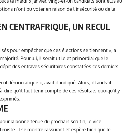
blics le mardi 5 janvier, vingt-et-un candidats sont élus au
ptions n’ont pu voter en raison de l’insécurité ou de la
EN CENTRAFRIQUE, U
N RECUL
sés pour empêcher que ces élections se tiennent », a
orité. Pour lui, il serait utile et primordial que le
dépit des entraves sécuritaires constatées ces derniers
cul démocratique », avait-il indiqué. Alors, il faudrait
dire qu’il faut tenir compte de ces résultats quoiqu’il y
 exprimés.
ME
pour la bonne tenue du prochain scrutin, le vice-
imiste. Il se montre rassurant et espère bien que le