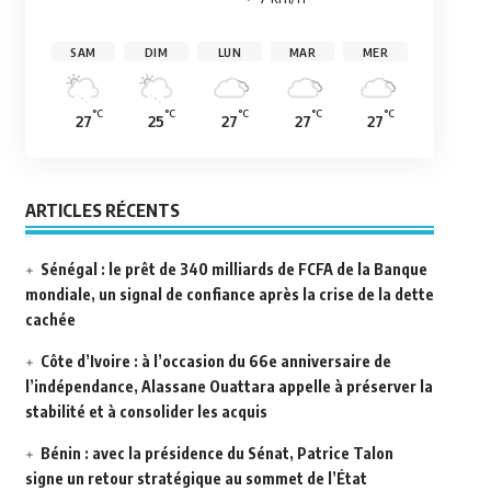
SAM
DIM
LUN
MAR
MER
°C
°C
°C
°C
°C
27
25
27
27
27
ARTICLES RÉCENTS
Sénégal : le prêt de 340 milliards de FCFA de la Banque
mondiale, un signal de confiance après la crise de la dette
cachée
Côte d’Ivoire : à l’occasion du 66e anniversaire de
l’indépendance, Alassane Ouattara appelle à préserver la
stabilité et à consolider les acquis
Bénin : avec la présidence du Sénat, Patrice Talon
signe un retour stratégique au sommet de l’État