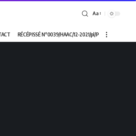
Aa
Font
Resizer
TACT
RÉCÉPISSÉ N°0039/HAAC/12-2021/pl/P