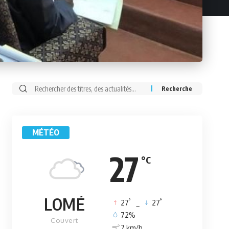
Rechercher:
MÉTÉO
27
°C
LOMÉ
°
°
27
_
27
72%
Couvert
7 km/h