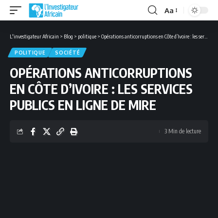
Aa
Font
Resizer
L'investigateur Africain
>
Blog
>
politique
>
Opérations anticorruptions en Côte d’Ivoire : les services publics en ligne de mire
POLITIQUE
SOCIÉTÉ
OPÉRATIONS ANTICORRUPTIONS
EN CÔTE D’IVOIRE : LES SERVICES
PUBLICS EN LIGNE DE MIRE
3 Min de lecture