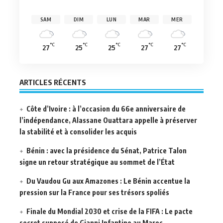
SAM
DIM
LUN
MAR
MER
°C
°C
°C
°C
°C
27
25
25
27
27
ARTICLES RÉCENTS
Côte d’Ivoire : à l’occasion du 66e anniversaire de
l’indépendance, Alassane Ouattara appelle à préserver
la stabilité et à consolider les acquis
Bénin : avec la présidence du Sénat, Patrice Talon
signe un retour stratégique au sommet de l’État
Du Vaudou Gu aux Amazones : Le Bénin accentue la
pression sur la France pour ses trésors spoliés
Finale du Mondial 2030 et crise de la FIFA : Le pacte
secret supposé de Gianni Infantino au Maroc