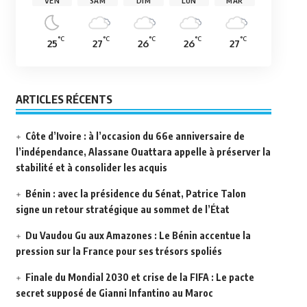
VEN
SAM
DIM
LUN
MAR
°C
°C
°C
°C
°C
25
27
26
26
27
ARTICLES RÉCENTS
Côte d’Ivoire : à l’occasion du 66e anniversaire de
l’indépendance, Alassane Ouattara appelle à préserver la
stabilité et à consolider les acquis
Bénin : avec la présidence du Sénat, Patrice Talon
signe un retour stratégique au sommet de l’État
Du Vaudou Gu aux Amazones : Le Bénin accentue la
pression sur la France pour ses trésors spoliés
Finale du Mondial 2030 et crise de la FIFA : Le pacte
secret supposé de Gianni Infantino au Maroc