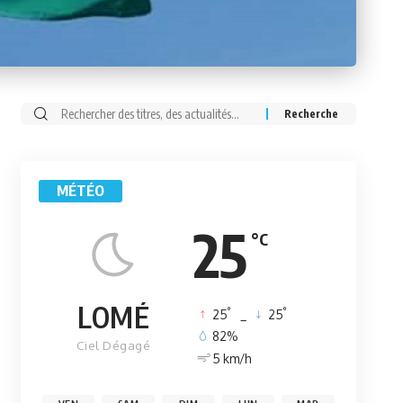
Rechercher:
MÉTÉO
25
°C
LOMÉ
°
°
25
_
25
82%
Ciel Dégagé
5 km/h