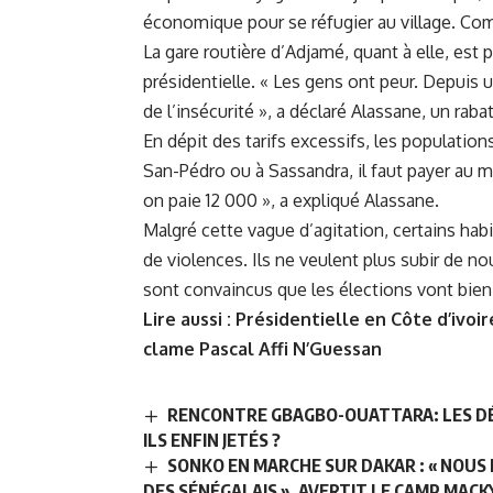
économique pour se réfugier au village. Comm
La gare routière d’Adjamé, quant à elle, est
présidentielle. « Les gens ont peur. Depuis
de l’insécurité », a déclaré Alassane, un rab
En dépit des tarifs excessifs, les populations
San-Pédro ou à Sassandra, il faut payer au m
on paie 12 000 », a expliqué Alassane.
Malgré cette vague d’agitation, certains hab
de violences. Ils ne veulent plus subir de n
sont convaincus que les élections vont bien
Lire aussi :
Présidentielle en Côte d’ivoire
clame Pascal Affi N’Guessan
RENCONTRE GBAGBO-OUATTARA: LES DÉS
ILS ENFIN JETÉS ?
SONKO EN MARCHE SUR DAKAR : « NOUS
DES SÉNÉGALAIS », AVERTIT LE CAMP MACK