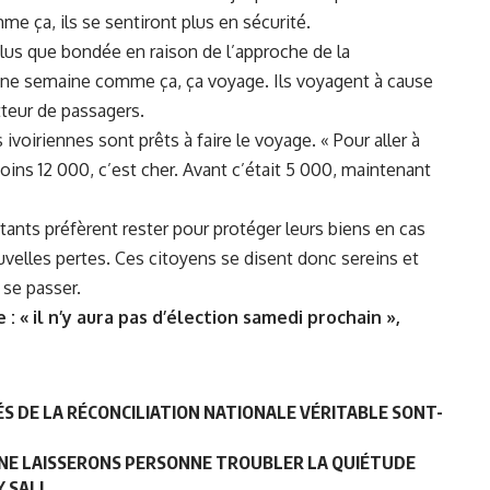
e ça, ils se sentiront plus en sécurité.
 plus que bondée en raison de l’approche de la
 une semaine comme ça, ça voyage. Ils voyagent à cause
atteur de passagers.
 ivoiriennes sont prêts à faire le voyage. « Pour aller à
oins 12 000, c’est cher. Avant c’était 5 000, maintenant
itants préfèrent rester pour protéger leurs biens en cas
ouvelles pertes. Ces citoyens se disent donc sereins et
 se passer.
 : « il n’y aura pas d’élection samedi prochain »,
 DE LA RÉCONCILIATION NATIONALE VÉRITABLE SONT-
 NE LAISSERONS PERSONNE TROUBLER LA QUIÉTUDE
Y SALL