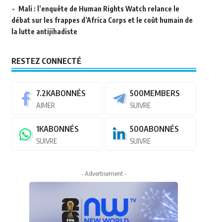
Mali : l’enquête de Human Rights Watch relance le
débat sur les frappes d’Africa Corps et le coût humain de
la lutte antijihadiste
RESTEZ CONNECTÉ
7.2K
ABONNÉS
500
MEMBERS
AIMER
SUIVRE
1K
ABONNÉS
500
ABONNÉS
SUIVRE
SUIVRE
- Advertisement -