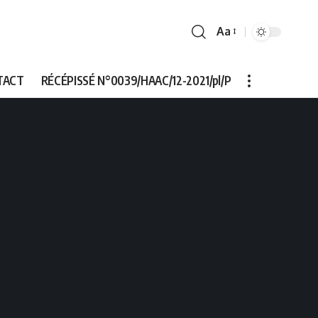
Aa
Font
Resizer
TACT
RÉCÉPISSÉ N°0039/HAAC/12-2021/pl/P