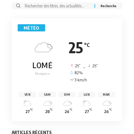
Rechercher:
MÉTÉO
25
°C
LOMÉ
°
°
25
_
25
82%
Nuageux
3 km/h
VEN
SAM
DIM
LUN
MAR
°C
°C
°C
°C
°C
27
28
26
27
26
ARTICLES RÉCENTS