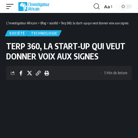
Aa
Font
Resizer
L'investigateur Africain
>
Blog
>
société
>
Terp 360, la start-up qui veut donner voix aux signes
SOCIÉTÉ
TECHNOLOGIE
TERP 360, LA START-UP QUI VEUT
DONNER VOIX AUX SIGNES
5 Min de lecture