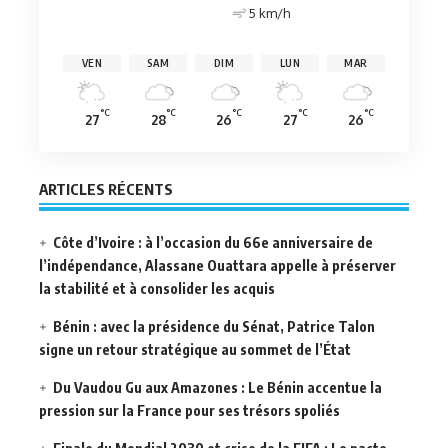
5 km/h
VEN
SAM
DIM
LUN
MAR
°C
°C
°C
°C
°C
27
28
26
27
26
ARTICLES RÉCENTS
Côte d’Ivoire : à l’occasion du 66e anniversaire de
l’indépendance, Alassane Ouattara appelle à préserver
la stabilité et à consolider les acquis
Bénin : avec la présidence du Sénat, Patrice Talon
signe un retour stratégique au sommet de l’État
Du Vaudou Gu aux Amazones : Le Bénin accentue la
pression sur la France pour ses trésors spoliés