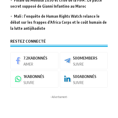
Finale du Mondial 2030 et crise de la FIFA : Le pacte
secret supposé de Gianni Infantino au Maroc
Mali : l’enquête de Human Rights Watch relance le
débat sur les frappes d’Africa Corps et le coût humain de
la lutte antijihadiste
RESTEZ CONNECTÉ
7.2K
ABONNÉS
500
MEMBERS
AIMER
SUIVRE
1K
ABONNÉS
500
ABONNÉS
SUIVRE
SUIVRE
- Advertisement -