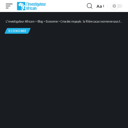
Aa
Font
Resizer
L'investigateur Africain
>
Blog
>
Economie
>
Crise des impayés : la filière cacao ivoirienne sous tension
ECONOMIE