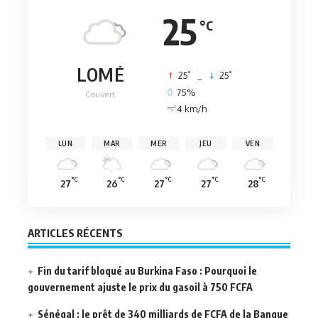
25
°C
LOMÉ
°
°
25
_
25
75%
Couvert
4 km/h
LUN
MAR
MER
JEU
VEN
°C
°C
°C
°C
°C
27
26
27
27
28
ARTICLES RÉCENTS
Fin du tarif bloqué au Burkina Faso : Pourquoi le
gouvernement ajuste le prix du gasoil à 750 FCFA
Sénégal : le prêt de 340 milliards de FCFA de la Banque