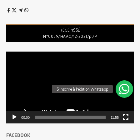
RÉCÉPISSÉ
N°0039/HAAC/12-2021/pl/P
Lecteur
vidéo
00:00
11:55
FACEBOOK