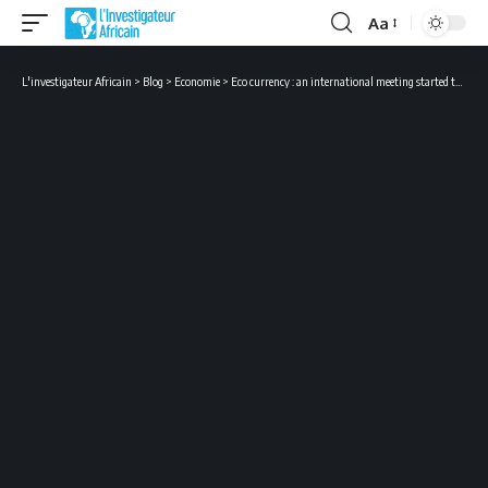
Aa
Font
Resizer
L'investigateur Africain
>
Blog
>
Economie
>
Eco currency : an international meeting started this wednesday in Lomé