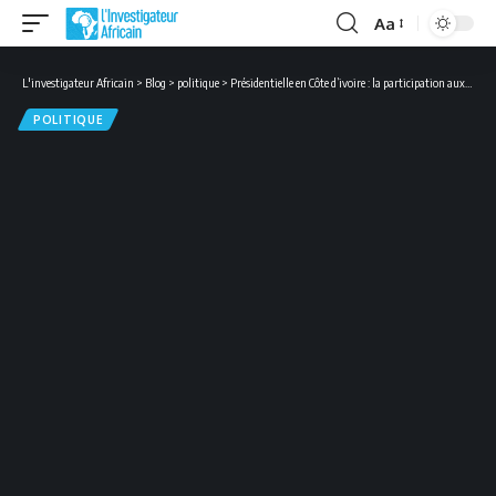
Aa
Font
Resizer
L'investigateur Africain
>
Blog
>
politique
>
Présidentielle en Côte d’ivoire : la participation aux élections diversement appréciée par le pouvoir et l’opposition
POLITIQUE