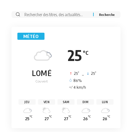
Rechercher:
MÉTÉO
25
°C
LOMÉ
°
°
25
_
25
86%
Couvert
4 km/h
JEU
VEN
SAM
DIM
LUN
°C
°C
°C
°C
°C
25
27
27
26
26