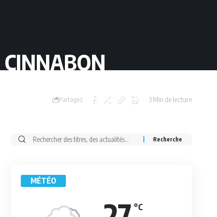
A CINNABON
3 Min de lecture
Partagez
Rechercher:
MÉTÉO
27
°C