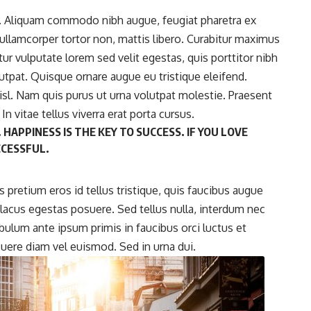
. Aliquam commodo nibh augue, feugiat pharetra ex
, ullamcorper tortor non, mattis libero. Curabitur maximus
tur vulputate lorem sed velit egestas, quis porttitor nibh
tpat. Quisque ornare augue eu tristique eleifend.
isl. Nam quis purus ut urna volutpat molestie. Praesent
n vitae tellus viverra erat porta cursus.
 HAPPINESS IS THE KEY TO SUCCESS. IF YOU LOVE
CCESSFUL.
s pretium eros id tellus tristique, quis faucibus augue
lacus egestas posuere. Sed tellus nulla, interdum nec
bulum ante ipsum primis in faucibus orci luctus et
suere diam vel euismod. Sed in urna dui.