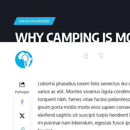
UNCATEGORIZED
WHY CAMPING IS M
L'investigateur Africain
Dernière mise à jour : juillet 19, 2020 12:00 am
Lobortis phasellus lorem felis senectus dui c
varius ac elit. Montes vivamus ligula condi
Partagez
torquent nibh, fames vitae facilisi pellente
ipsum porta mollis morbi eros sapien consequ
eleifend sagittis sit suscipit turpis hendre
mi pulvinar nam bibendum, egestas fusce ip