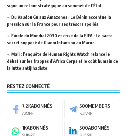
signe un retour stratégique au sommet de l’État
Du Vaudou Gu aux Amazones : Le Bénin accentue la
pression sur la France pour ses trésors spoliés
Finale du Mondial 2030 et crise de la FIFA : Le pacte
secret supposé de Gianni Infantino au Maroc
Mali : l’enquête de Human Rights Watch relance le
débat sur les frappes d’Africa Corps et le coût humain de
la lutte antijihadiste
RESTEZ CONNECTÉ
7.2K
ABONNÉS
500
MEMBERS
AIMER
SUIVRE
1K
ABONNÉS
500
ABONNÉS
SUIVRE
SUIVRE