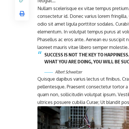
feugiat…
Nullam scelerisque ex vitae tempus pretium
consectetur id. Donec varius lorem fringilla
odio sit amet ligula porttitor sodales. Curabi
elementum. In volutpat tempus purus at volu
Phasellus ac eros ante. Aenean eu suscipit n
laoreet mauris vitae libero semper molestie. I
SUCCESS IS NOT THE KEY TO HAPPINESS.
WHAT YOU ARE DOING, YOU WILL BE SU
Albert Schweitzer
Quisque dapibus varius lectus ut finibus. Cra
pellentesque. Praesent consectetur tortor a 
quam non, sollicitudin volutpat ipsum. Vesti
ultrices posuere cubilia Curae; Ut blandit po