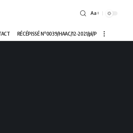
Aa
Font
Resizer
TACT
RÉCÉPISSÉ N°0039/HAAC/12-2021/pl/P