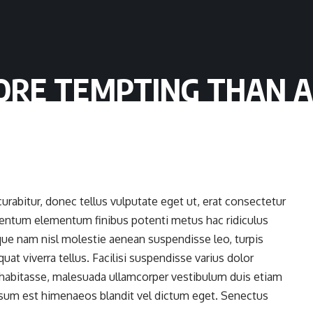
ORE TEMPTING THAN 
urabitur, donec tellus vulputate eget ut, erat consectetur
mentum elementum finibus potenti metus hac ridiculus
sque nam nisl molestie aenean suspendisse leo, turpis
at viverra tellus. Facilisi suspendisse varius dolor
rit habitasse, malesuada ullamcorper vestibulum duis etiam
sum est himenaeos blandit vel dictum eget. Senectus