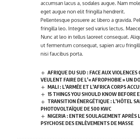
accumsan lacus a, sodales augue. Nam moles
eget augue non elit fringilla hendrerit.
Pellentesque posuere ac libero a gravida. P
fringilla leo. Integer sed varius lectus. Mae
Nunc at leo in tellus laoreet consequat. Ali
ut fermentum consequat, sapien arcu fringilla
nisi faucibus porta.
AFRIQUE DU SUD : FACE AUX VIOLENCES 
VEULENT FAIRE DE L’« AFROPHOBIE » UN 
MALI : L’ARMÉE ET L’AFRICA CORPS A
15 THINGS YOU SHOULD KNOW BEFORE 
TRANSITION ÉNERGÉTIQUE : L’HÔTEL S
PHOTOVOLTAÏQUE DE 500 KWC
NIGERIA : ENTRE SOULAGEMENT APRÈS L
PSYCHOSE DES ENLÈVEMENTS DE MASSE