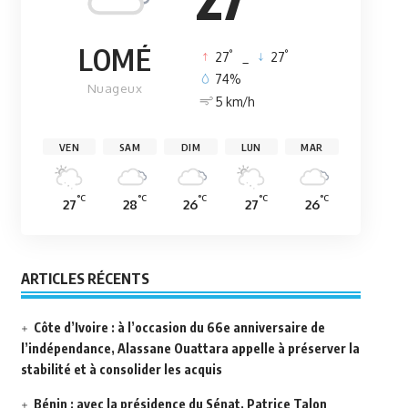
LOMÉ
°
°
27
_
27
74%
Nuageux
5 km/h
VEN
SAM
DIM
LUN
MAR
°C
°C
°C
°C
°C
27
28
26
27
26
ARTICLES RÉCENTS
Côte d’Ivoire : à l’occasion du 66e anniversaire de
l’indépendance, Alassane Ouattara appelle à préserver la
stabilité et à consolider les acquis
Bénin : avec la présidence du Sénat, Patrice Talon