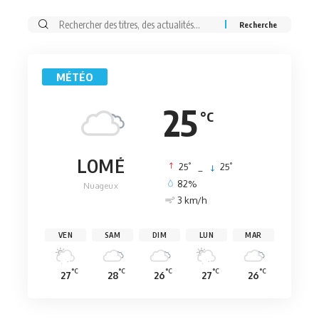
Rechercher:
MÉTÉO
25
°C
LOMÉ
°
°
25
_
25
82%
Nuageux
3 km/h
VEN
SAM
DIM
LUN
MAR
°C
°C
°C
°C
°C
27
28
26
27
26