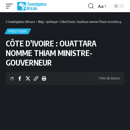
Aa
Font
Resizer
L'investigateur Africain
>
Blog
>
politique
>
Côte d’Ivoire : Ouattara nomme Thiam ministre-gouverneur
POLITIQUE
CÔTE D’IVOIRE : OUATTARA
NOMME THIAM MINISTRE-
GOUVERNEUR
7 Min de lecture