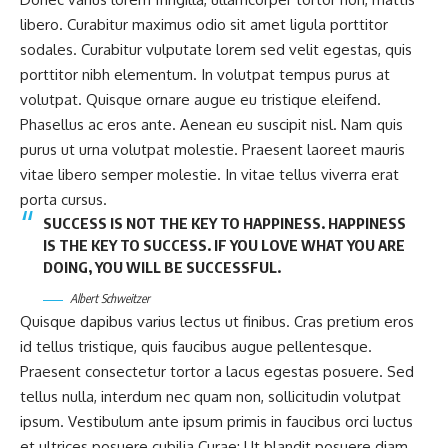
libero. Curabitur maximus odio sit amet ligula porttitor
sodales. Curabitur vulputate lorem sed velit egestas, quis
porttitor nibh elementum. In volutpat tempus purus at
volutpat. Quisque ornare augue eu tristique eleifend.
Phasellus ac eros ante. Aenean eu suscipit nisl. Nam quis
purus ut urna volutpat molestie. Praesent laoreet mauris
vitae libero semper molestie. In vitae tellus viverra erat
porta cursus.
SUCCESS IS NOT THE KEY TO HAPPINESS. HAPPINESS
IS THE KEY TO SUCCESS. IF YOU LOVE WHAT YOU ARE
DOING, YOU WILL BE SUCCESSFUL.
Albert Schweitzer
Quisque dapibus varius lectus ut finibus. Cras pretium eros
id tellus tristique, quis faucibus augue pellentesque.
Praesent consectetur tortor a lacus egestas posuere. Sed
tellus nulla, interdum nec quam non, sollicitudin volutpat
ipsum. Vestibulum ante ipsum primis in faucibus orci luctus
et ultrices posuere cubilia Curae; Ut blandit posuere diam