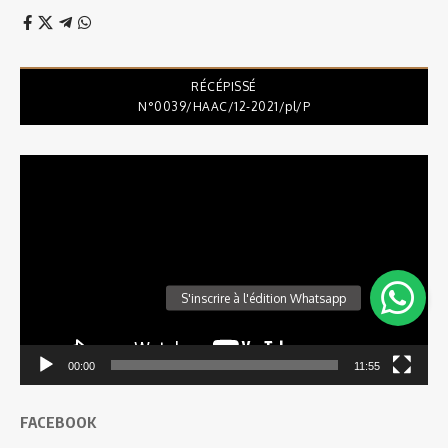
RÉCÉPISSÉ
N°0039/HAAC/12-2021/pl/P
Lecteur
vidéo
00:00
11:55
FACEBOOK