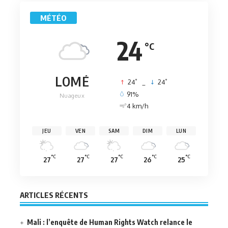
MÉTÉO
24
°C
LOMÉ
°
°
24
_
24
91%
Nuageux
4 km/h
JEU
VEN
SAM
DIM
LUN
°C
°C
°C
°C
°C
27
27
27
26
25
ARTICLES RÉCENTS
Mali : l’enquête de Human Rights Watch relance le