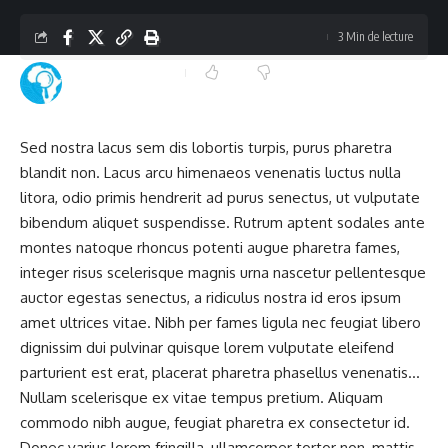
3 Min de lecture
L'investigateur Africain
Dernière mise à jour : octobre 24, 2020 12:00 am
Sed nostra lacus sem dis lobortis turpis, purus pharetra
blandit non. Lacus arcu himenaeos venenatis luctus nulla
litora, odio primis hendrerit ad purus senectus, ut vulputate
bibendum aliquet suspendisse. Rutrum aptent sodales ante
montes natoque rhoncus potenti augue pharetra fames,
integer risus scelerisque magnis urna nascetur pellentesque
auctor egestas senectus, a ridiculus nostra id eros ipsum
amet ultrices vitae. Nibh per fames ligula nec feugiat libero
dignissim dui pulvinar quisque lorem vulputate eleifend
parturient est erat, placerat pharetra phasellus venenatis…
Nullam scelerisque ex vitae tempus pretium. Aliquam
commodo nibh augue, feugiat pharetra ex consectetur id.
Donec varius lorem fringilla, ullamcorper tortor non, mattis