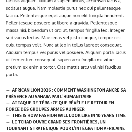
facilisis aliquam. Nullam a sapien finibus, accumsan lacus a,
sodales augue. Nam molestie purus nec dui pellentesque
lacinia. Pellentesque eget augue non elit fringilla hendrerit.
Pellentesque posuere ac libero a gravida. Pellentesque
massa nisi, bibendum ut orci ut, tempus fringilla leo. Integer
sed varius lectus. Maecenas vel justo congue, tempor nisi
quis, tempus velit. Nunc at leo in tellus laoreet consequat.
Aliquam tempus vel purus vel posuere. Aliquam porta, lacus
ut fermentum consequat, sapien arcu fringilla mi, vitae
pretium ex enim a tortor. Cras mattis arcu vel nisi faucibus
porta.
AFRICAN LION 2026 : COMMENT WASHINGTON ANCRE SA
PRÉSENCE AU SAHARA PAR L’HUMANITAIRE
ATTAQUE DE TÉRA : CE QUE RÉVÈLE LE RETOUR EN
FORCE DES GROUPES ARMÉS AU NIGER
THIS IS HOW FASHION WILL LOOK LIKE IN 10 YEARS TIME
LE TCHAD OUVRE GRAND SES FRONTIÈRES, UN
TOURNANT STRATÉGIQUE POUR L’INTÉGRATION AFRICAINE