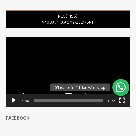
RÉCÉPISSÉ
N°0039/HAAC/12-2021/pl/P
Lecteur
vidéo
00:00
11:55
FACEBOOK