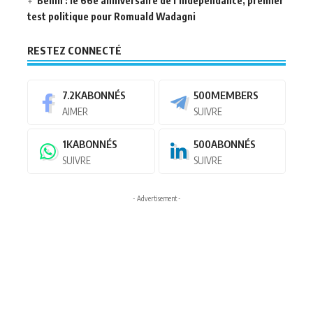
Bénin : le 66e anniversaire de l’indépendance, premier
test politique pour Romuald Wadagni
RESTEZ CONNECTÉ
7.2K
ABONNÉS
500
MEMBERS
AIMER
SUIVRE
1K
ABONNÉS
500
ABONNÉS
SUIVRE
SUIVRE
- Advertisement -