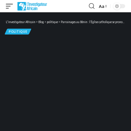
Aa
Font
Resizer
L'investigateur Africain
>
Blog
>
politique
>
Parrainages au Bénin : l’Église catholique se prononce
POLITIQUE