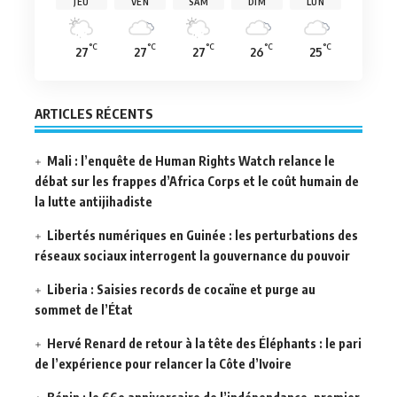
JEU
VEN
SAM
DIM
LUN
°C
°C
°C
°C
°C
27
27
27
26
25
ARTICLES RÉCENTS
Mali : l’enquête de Human Rights Watch relance le
débat sur les frappes d’Africa Corps et le coût humain de
la lutte antijihadiste
Libertés numériques en Guinée : les perturbations des
réseaux sociaux interrogent la gouvernance du pouvoir
Liberia : Saisies records de cocaïne et purge au
sommet de l’État
Hervé Renard de retour à la tête des Éléphants : le pari
de l’expérience pour relancer la Côte d’Ivoire