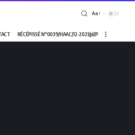
Aa
Font
Resizer
TACT
RÉCÉPISSÉ N°0039/HAAC/12-2021/pl/P