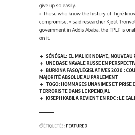
give up so easily.
«
Those who know the history of Tigré know t
compromise
, » said researcher Kjetil Tronv
government in Addis Ababa, the TPLF is unab
on it.
SÉNÉGAL: EL MALICK NDIAYE, NOUVEAU
UNE BASE NAVALE RUSSE EN PERSPECTI
BURKINA FASO/LÉGISLATIVES 2020 : CO
MAJORITÉ ABSOLUE AU PARLEMENT
TOGO: HOMMAGES UNANIMES ET PRISE D
TERRORISTE DANS LE KPENDJAL
JOSEPH KABILA REVIENT EN RDC : LE CA
ÉTIQUETÉS :
FEATURED