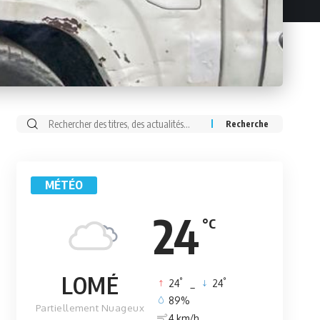
Rechercher:
MÉTÉO
24
°C
LOMÉ
°
°
24
_
24
89%
Partiellement Nuageux
4 km/h