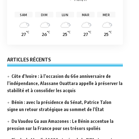
SAM
DIM
LUN
MAR
MER
°C
°C
°C
°C
°C
27
26
25
27
25
ARTICLES RÉCENTS
Côte d’Ivoire : à l’occasion du 66e anniversaire de
l’indépendance, Alassane Ouattara appelle à préserver la
stabilité et à consolider les acquis
Bénin : avec la présidence du Sénat, Patrice Talon
signe un retour stratégique au sommet de l’État
Du Vaudou Gu aux Amazones : Le Bénin accentue la
pression sur la France pour ses trésors spoliés