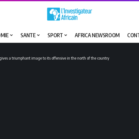
MIE
SANTE
SPORT
AFRICA NEWSROOM
CON
gives a triumphant image to its offensive in the north of the country