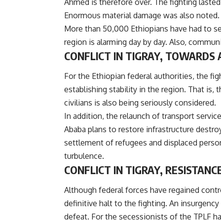
Ahmed is therefore over. The fighting laste
Enormous material damage was also noted.
More than 50,000 Ethiopians have had to see
region is alarming day by day. Also, communi
CONFLICT IN TIGRAY, TOWARDS
For the Ethiopian federal authorities, the fig
establishing stability in the region. That is,
civilians is also being seriously considered.
In addition, the relaunch of transport serv
Ababa plans to restore infrastructure destroy
settlement of refugees and displaced person
turbulence.
CONFLICT IN TIGRAY, RESISTANCE
Although federal forces have regained cont
definitive halt to the fighting. An insurgenc
defeat. For the secessionists of the TPLF ha