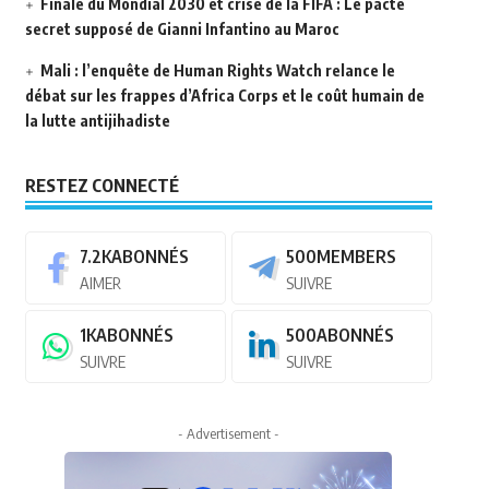
Finale du Mondial 2030 et crise de la FIFA : Le pacte
secret supposé de Gianni Infantino au Maroc
Mali : l’enquête de Human Rights Watch relance le
débat sur les frappes d’Africa Corps et le coût humain de
la lutte antijihadiste
RESTEZ CONNECTÉ
7.2K
ABONNÉS
500
MEMBERS
AIMER
SUIVRE
1K
ABONNÉS
500
ABONNÉS
SUIVRE
SUIVRE
- Advertisement -