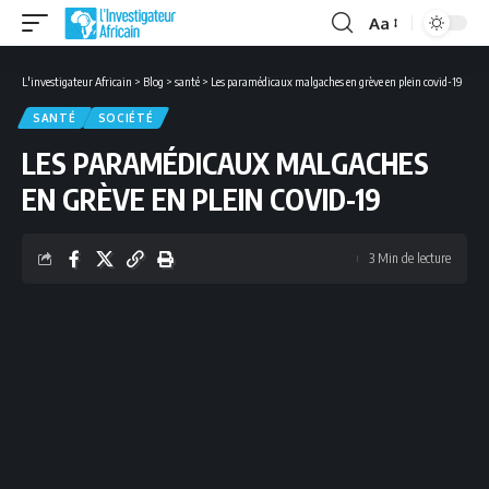
Aa
Font
Resizer
L'investigateur Africain
>
Blog
>
santé
>
Les paramédicaux malgaches en grève en plein covid-19
SANTÉ
SOCIÉTÉ
LES PARAMÉDICAUX MALGACHES
EN GRÈVE EN PLEIN COVID-19
3 Min de lecture