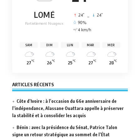
LOMÉ
°
°
24
_
24
90%
Partiellement Nuageux
4 km/h
SAM
DIM
LUN
MAR
MER
°C
°C
°C
°C
°C
27
26
25
27
28
ARTICLES RÉCENTS
Côte d’Ivoire : à l’occasion du 66e anniversaire de
l’indépendance, Alassane Ouattara appelle à préserver
la stabilité et à consolider les acquis
Bénin : avec la présidence du Sénat, Patrice Talon
signe un retour stratégique au sommet de l’État