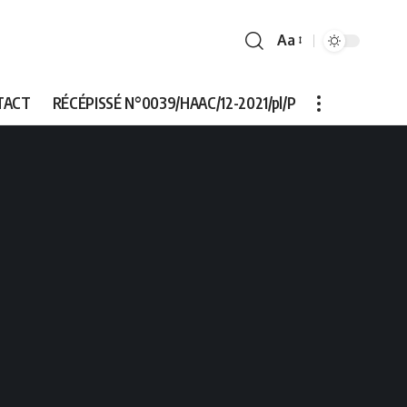
Aa
Font
Resizer
TACT
RÉCÉPISSÉ N°0039/HAAC/12-2021/pl/P