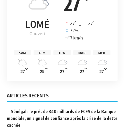
27
LOMÉ
°
°
27
_
27
72%
Couvert
7 km/h
SAM
DIM
LUN
MAR
MER
°C
°C
°C
°C
°C
27
25
27
27
27
ARTICLES RÉCENTS
Sénégal : le prêt de 340 milliards de FCFA de la Banque
mondiale, un signal de confiance après la crise de la dette
cachée