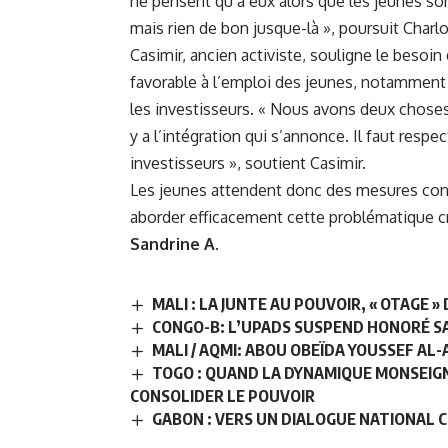
ne pensent qu’à eux alors que les jeunes son
mais rien de bon jusque-là », poursuit Charlo
Casimir, ancien activiste, souligne le besoi
favorable à l’emploi des jeunes, notamment 
les investisseurs. « Nous avons deux choses à 
y a l’intégration qui s’annonce. Il faut resp
investisseurs », soutient Casimir.
Les jeunes attendent donc des mesures concr
aborder efficacement cette problématique cr
Sandrine A.
MALI : LA JUNTE AU POUVOIR, « OTAGE 
CONGO-B: L’UPADS SUSPEND HONORÉ SA
MALI / AQMI: ABOU OBEÏDA YOUSSEF A
TOGO : QUAND LA DYNAMIQUE MONSEIG
CONSOLIDER LE POUVOIR
GABON : VERS UN DIALOGUE NATIONAL C