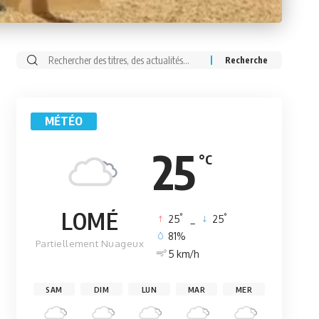
Rechercher:
MÉTÉO
25
°C
LOMÉ
°
°
25
_
25
81%
Partiellement Nuageux
5 km/h
SAM
DIM
LUN
MAR
MER