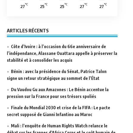
°C
°C
°C
°C
°C
27
25
25
27
27
ARTICLES RÉCENTS
Côte d’Ivoire : à l’occasion du 66e anniversaire de
l’indépendance, Alassane Ouattara appelle à préserver la
stabilité et à consolider les acquis
Bénin : avec la présidence du Sénat, Patrice Talon
signe un retour stratégique au sommet de l’État
Du Vaudou Gu aux Amazones : Le Bénin accentue la
pression sur la France pour ses trésors spoliés
Finale du Mondial 2030 et crise de la FIFA : Le pacte
secret supposé de Gianni Infantino au Maroc
Mali : l’enquête de Human Rights Watch relance le
débat sur les frappes d’Africa Corps et le coût humain de