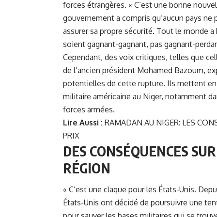
forces étrangères. « C’est une bonne nouvel
gouvernement a compris qu’aucun pays ne peu
assurer sa propre sécurité. Tout le monde a b
soient gagnant-gagnant, pas gagnant-perdant
Cependant, des voix critiques, telles que 
de l’ancien président Mohamed Bazoum, exp
potentielles de cette rupture. Ils mettent en
militaire américaine au Niger, notamment dan
forces armées.
Lire Aussi :
RAMADAN AU NIGER: LES CONS
PRIX
DES CONSÉQUENCES SUR
RÉGION
« C’est une claque pour les États-Unis. Depuis
États-Unis ont décidé de poursuivre une tent
pour sauver les bases militaires qui se trou