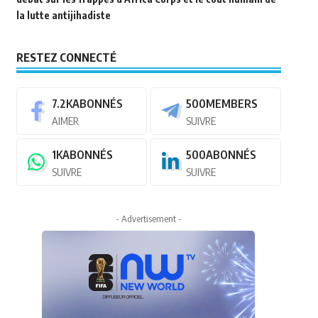
la lutte antijihadiste
RESTEZ CONNECTÉ
7.2K
ABONNÉS
500
MEMBERS
AIMER
SUIVRE
1K
ABONNÉS
500
ABONNÉS
SUIVRE
SUIVRE
- Advertisement -