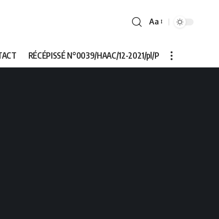
Aa
Font
Resizer
TACT
RÉCÉPISSÉ N°0039/HAAC/12-2021/pl/P