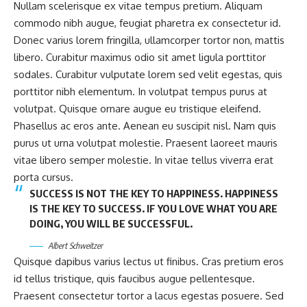
Nullam scelerisque ex vitae tempus pretium. Aliquam
commodo nibh augue, feugiat pharetra ex consectetur id.
Donec varius lorem fringilla, ullamcorper tortor non, mattis
libero. Curabitur maximus odio sit amet ligula porttitor
sodales. Curabitur vulputate lorem sed velit egestas, quis
porttitor nibh elementum. In volutpat tempus purus at
volutpat. Quisque ornare augue eu tristique eleifend.
Phasellus ac eros ante. Aenean eu suscipit nisl. Nam quis
purus ut urna volutpat molestie. Praesent laoreet mauris
vitae libero semper molestie. In vitae tellus viverra erat
porta cursus.
SUCCESS IS NOT THE KEY TO HAPPINESS. HAPPINESS
IS THE KEY TO SUCCESS. IF YOU LOVE WHAT YOU ARE
DOING, YOU WILL BE SUCCESSFUL.
Albert Schweitzer
Quisque dapibus varius lectus ut finibus. Cras pretium eros
id tellus tristique, quis faucibus augue pellentesque.
Praesent consectetur tortor a lacus egestas posuere. Sed