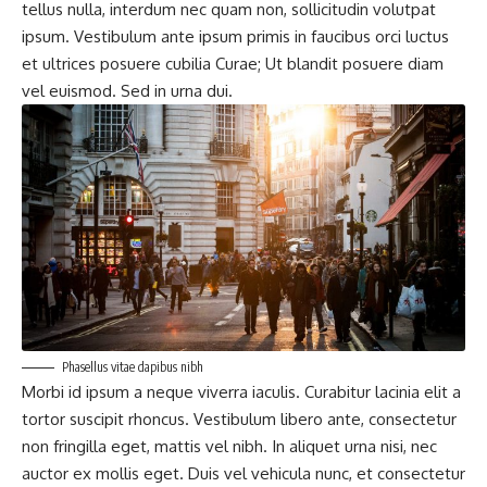
tellus nulla, interdum nec quam non, sollicitudin volutpat
ipsum. Vestibulum ante ipsum primis in faucibus orci luctus
et ultrices posuere cubilia Curae; Ut blandit posuere diam
vel euismod. Sed in urna dui.
Phasellus vitae dapibus nibh
Morbi id ipsum a neque viverra iaculis. Curabitur lacinia elit a
tortor suscipit rhoncus. Vestibulum libero ante, consectetur
non fringilla eget, mattis vel nibh. In aliquet urna nisi, nec
auctor ex mollis eget. Duis vel vehicula nunc, et consectetur