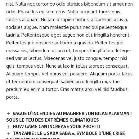
nisl. Nulla nec tortor eu odio ultricies bibendum sit amet non
odio. Phasellus eu sem eros. Nulla tincidunt turpis quis
facilisis aliquam. Nullam a sapien finibus, accumsan lacus a,
sodales augue. Nam molestie purus nec dui pellentesque
lacinia. Pellentesque eget augue non elit fringilla hendrerit.
Pellentesque posuere ac libero a gravida. Pellentesque
massa nisi, bibendum ut orci ut, tempus fringilla leo. Integer
sed varius lectus. Maecenas vel justo congue, tempor nisi
quis, tempus velit. Nunc at leo in tellus laoreet consequat.
Aliquam tempus vel purus vel posuere. Aliquam porta, lacus
ut fermentum consequat, sapien arcu fringilla mi, vitae
pretium ex enim a tortor. Cras mattis arcu vel nisi faucibus
porta.
VAGUE D’INCENDIES AU MAGHREB : UN BILAN ALARMANT
SOUS LE FEU DES EXTRÊMES CLIMATIQUES
HOW GAME CAN INCREASE YOUR PROFIT!
TANZANIE : LE « SABA SABA », SYMBOLE D’UNE CRISE