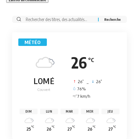
Rechercher:
MÉTÉO
26
°C
LOMÉ
°
°
26
_
26
76%
Couvert
7 km/h
DIM
LUN
MAR
MER
JEU
°C
°C
°C
°C
°C
25
26
27
26
27