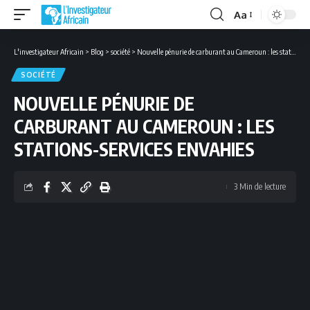
Aa
Font
Resizer
L'investigateur Africain
>
Blog
>
société
>
Nouvelle pénurie de carburant au Cameroun : les stations-services envahies
SOCIÉTÉ
NOUVELLE PÉNURIE DE
CARBURANT AU CAMEROUN : LES
STATIONS-SERVICES ENVAHIES
3 Min de lecture