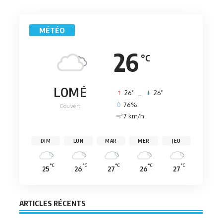
MÉTÉO
26
°C
LOMÉ
°
°
26
_
26
76%
Couvert
7 km/h
DIM
LUN
MAR
MER
JEU
°C
°C
°C
°C
°C
25
26
27
26
27
ARTICLES RÉCENTS