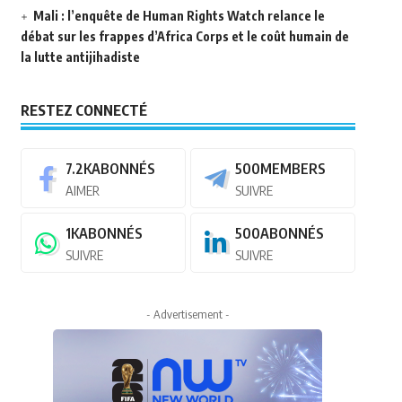
Mali : l’enquête de Human Rights Watch relance le
débat sur les frappes d’Africa Corps et le coût humain de
la lutte antijihadiste
RESTEZ CONNECTÉ
7.2K
ABONNÉS
500
MEMBERS
AIMER
SUIVRE
1K
ABONNÉS
500
ABONNÉS
SUIVRE
SUIVRE
- Advertisement -