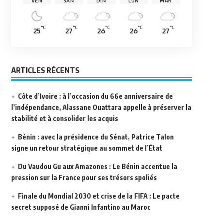
VEN
SAM
DIM
LUN
MAR
°C
°C
°C
°C
°C
25
27
26
26
27
ARTICLES RÉCENTS
Côte d’Ivoire : à l’occasion du 66e anniversaire de
l’indépendance, Alassane Ouattara appelle à préserver la
stabilité et à consolider les acquis
Bénin : avec la présidence du Sénat, Patrice Talon
signe un retour stratégique au sommet de l’État
Du Vaudou Gu aux Amazones : Le Bénin accentue la
pression sur la France pour ses trésors spoliés
Finale du Mondial 2030 et crise de la FIFA : Le pacte
secret supposé de Gianni Infantino au Maroc