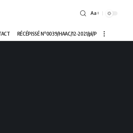
Aa
Font
Resizer
TACT
RÉCÉPISSÉ N°0039/HAAC/12-2021/pl/P