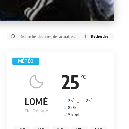
Rechercher:
MÉTÉO
25
°C
LOMÉ
°
°
25
_
25
82%
Ciel Dégagé
5 km/h