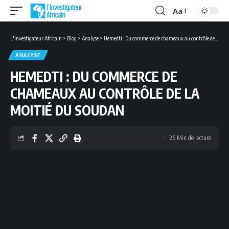
Aa
Font
Resizer
L'investigateur Africain
>
Blog
>
Analyse
>
Hemedti : Du commerce de chameaux au contrôle de la moitié du Soudan
ANALYSE
HEMEDTI : DU COMMERCE DE
CHAMEAUX AU CONTRÔLE DE LA
MOITIÉ DU SOUDAN
26 Min de lecture