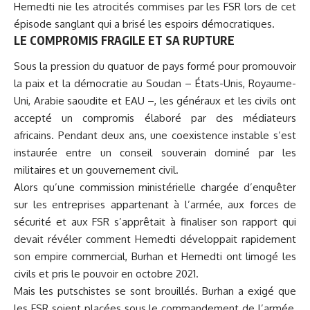
Hemedti nie les atrocités commises par les FSR lors de cet
épisode sanglant qui a brisé les espoirs démocratiques.
LE COMPROMIS FRAGILE ET SA RUPTURE
Sous la pression du quatuor de pays formé pour promouvoir
la paix et la démocratie au Soudan – États-Unis, Royaume-
Uni, Arabie saoudite et EAU –, les généraux et les civils ont
accepté un compromis élaboré par des médiateurs
africains. Pendant deux ans, une coexistence instable s’est
instaurée entre un conseil souverain dominé par les
militaires et un gouvernement civil.
Alors qu’une commission ministérielle chargée d’enquêter
sur les entreprises appartenant à l’armée, aux forces de
sécurité et aux FSR s’apprêtait à finaliser son rapport qui
devait révéler comment Hemedti développait rapidement
son empire commercial, Burhan et Hemedti ont limogé les
civils et pris le pouvoir en octobre 2021.
Mais les putschistes se sont brouillés. Burhan a exigé que
les FSR soient placées sous le commandement de l’armée,