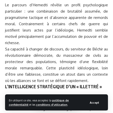
Le parcours d’Hemedti révèle un profil psychologique
particulier : une combinaison de brutalité assumée, de
pragmatisme tactique et d’absence apparente de remords
moral. Contrairement à certains chefs de guerre qui
justifient leurs actes par l’idéologie, Hemedti semble
motivé principalement par l’accumulation de pouvoir et de
richesse.
Sa capacité à changer de discours, du serviteur de Béchir au
révolutionnaire démocrate, du massacreur de civils au
protecteur des populations, témoigne d’une flexibilité
morale remarquable. Cette plasticité idéologique, loin
d’être une faiblesse, constitue un atout dans un contexte
où les alliances se font et se défont rapidement.
L’INTELLIGENCE STRATÉGIQUE D’UN « ILLETTRÉ »
Malgré son manque d’éducation formelle, source de mépris
En utilisant ce site, vous acceptez la
politique de
de la part de l’élite urbaine de Khartoum, Hemedti a
Accept
confidentialité
et les
conditions d'utilisation
.
démontré une intelligence stratégique remarquable. Sa