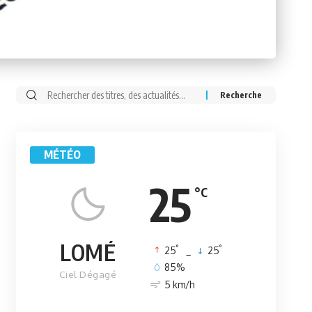
Rechercher:
MÉTÉO
25
°C
LOMÉ
°
°
25
_
25
85%
Ciel Dégagé
5 km/h