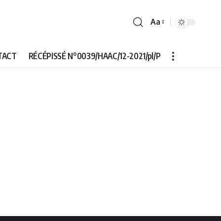
Aa
Font
Resizer
TACT
RÉCÉPISSÉ N°0039/HAAC/12-2021/pl/P