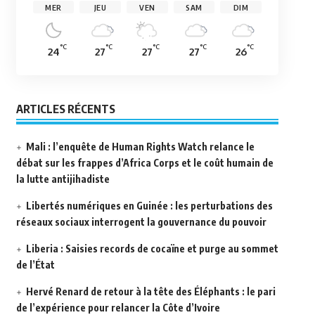
MER
JEU
VEN
SAM
DIM
°C
°C
°C
°C
°C
24
27
27
27
26
ARTICLES RÉCENTS
Mali : l’enquête de Human Rights Watch relance le
débat sur les frappes d’Africa Corps et le coût humain de
la lutte antijihadiste
Libertés numériques en Guinée : les perturbations des
réseaux sociaux interrogent la gouvernance du pouvoir
Liberia : Saisies records de cocaïne et purge au sommet
de l’État
Hervé Renard de retour à la tête des Éléphants : le pari
de l’expérience pour relancer la Côte d’Ivoire