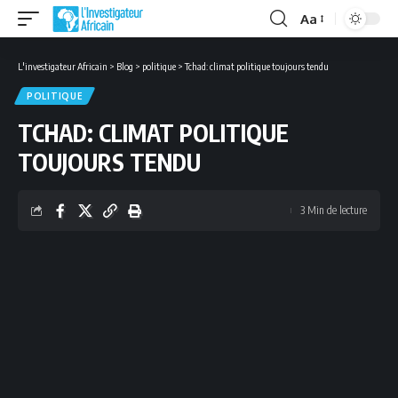
Aa
Font
Resizer
L'investigateur Africain
>
Blog
>
politique
>
Tchad: climat politique toujours tendu
POLITIQUE
TCHAD: CLIMAT POLITIQUE
TOUJOURS TENDU
3 Min de lecture