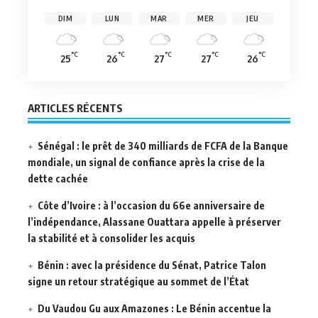
DIM
LUN
MAR
MER
JEU
°C
°C
°C
°C
°C
25
26
27
27
26
ARTICLES RÉCENTS
Sénégal : le prêt de 340 milliards de FCFA de la Banque
mondiale, un signal de confiance après la crise de la
dette cachée
Côte d’Ivoire : à l’occasion du 66e anniversaire de
l’indépendance, Alassane Ouattara appelle à préserver
la stabilité et à consolider les acquis
Bénin : avec la présidence du Sénat, Patrice Talon
signe un retour stratégique au sommet de l’État
Du Vaudou Gu aux Amazones : Le Bénin accentue la