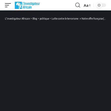
Aa
Font
Resizer
L'investigateur Africain
>
Blog
>
politique
>
Lutte contre le terrorisme : « Notre offre française (…), c’est une offre différente », chante Chrysoula Zacharopoulou