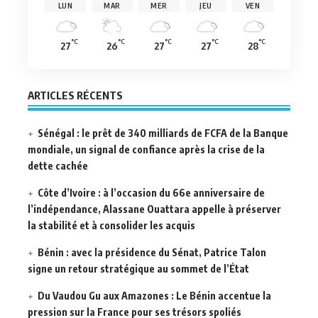
LUN
MAR
MER
JEU
VEN
°C
°C
°C
°C
°C
27
26
27
27
28
ARTICLES RÉCENTS
Sénégal : le prêt de 340 milliards de FCFA de la Banque
mondiale, un signal de confiance après la crise de la
dette cachée
Côte d’Ivoire : à l’occasion du 66e anniversaire de
l’indépendance, Alassane Ouattara appelle à préserver
la stabilité et à consolider les acquis
Bénin : avec la présidence du Sénat, Patrice Talon
signe un retour stratégique au sommet de l’État
Du Vaudou Gu aux Amazones : Le Bénin accentue la
pression sur la France pour ses trésors spoliés