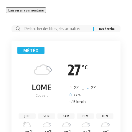
Rechercher:
MÉTÉO
27
°C
LOMÉ
°
°
27
_
27
77%
Couvert
5 km/h
JEU
VEN
SAM
DIM
LUN
°C
°C
°C
°C
°C