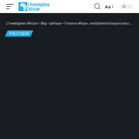
Aa
Font
Resizer
L'investigateur Africain
>
Blog
>
politique
>
France en Afrique : une diplomatie toujours sous conditionnement colonial
POLITIQUE