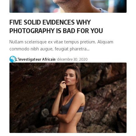
FIVE SOLID EVIDENCES WHY
PHOTOGRAPHY IS BAD FOR YOU
Nullam scelerisque ex vitae tempus pretium. Aliquam
commodo nibh augue, feugiat pharetra…
L'investigateur Africain
décembre 30, 2020