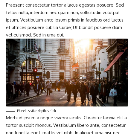
Praesent consectetur tortor a lacus egestas posuere. Sed
tellus nulla, interdum nec quam non, sollicitudin volutpat
ipsum. Vestibulum ante ipsum primis in faucibus orci luctus
et ultrices posuere cubilia Curae; Ut blandit posuere diam
vel euismod. Sed in urna dui.
Phasellus vitae dapibus nibh
Morbi id ipsum a neque viverra iaculis. Curabitur lacinia elit a
tortor suscipit rhoncus. Vestibulum libero ante, consectetur
non fringilla eget, mattis vel nibh. In aliquet urna nisi, nec