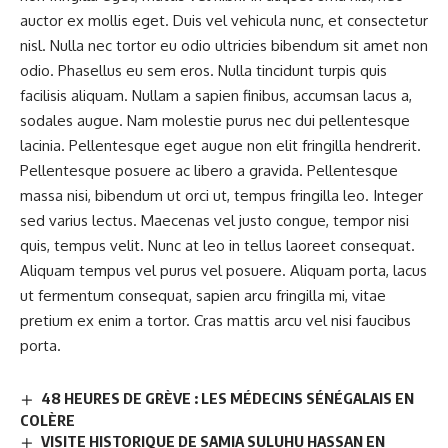
auctor ex mollis eget. Duis vel vehicula nunc, et consectetur
nisl. Nulla nec tortor eu odio ultricies bibendum sit amet non
odio. Phasellus eu sem eros. Nulla tincidunt turpis quis
facilisis aliquam. Nullam a sapien finibus, accumsan lacus a,
sodales augue. Nam molestie purus nec dui pellentesque
lacinia. Pellentesque eget augue non elit fringilla hendrerit.
Pellentesque posuere ac libero a gravida. Pellentesque
massa nisi, bibendum ut orci ut, tempus fringilla leo. Integer
sed varius lectus. Maecenas vel justo congue, tempor nisi
quis, tempus velit. Nunc at leo in tellus laoreet consequat.
Aliquam tempus vel purus vel posuere. Aliquam porta, lacus
ut fermentum consequat, sapien arcu fringilla mi, vitae
pretium ex enim a tortor. Cras mattis arcu vel nisi faucibus
porta.
48 HEURES DE GRÈVE : LES MÉDECINS SÉNÉGALAIS EN
COLÈRE
VISITE HISTORIQUE DE SAMIA SULUHU HASSAN EN