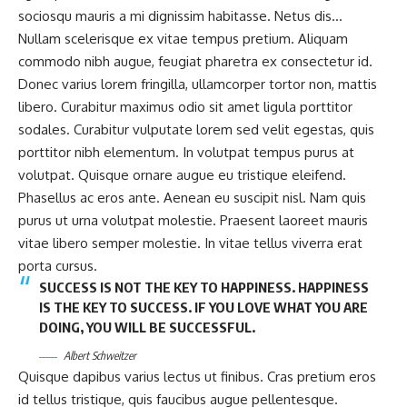
sociosqu mauris a mi dignissim habitasse. Netus dis…
Nullam scelerisque ex vitae tempus pretium. Aliquam
commodo nibh augue, feugiat pharetra ex consectetur id.
Donec varius lorem fringilla, ullamcorper tortor non, mattis
libero. Curabitur maximus odio sit amet ligula porttitor
sodales. Curabitur vulputate lorem sed velit egestas, quis
porttitor nibh elementum. In volutpat tempus purus at
volutpat. Quisque ornare augue eu tristique eleifend.
Phasellus ac eros ante. Aenean eu suscipit nisl. Nam quis
purus ut urna volutpat molestie. Praesent laoreet mauris
vitae libero semper molestie. In vitae tellus viverra erat
porta cursus.
SUCCESS IS NOT THE KEY TO HAPPINESS. HAPPINESS
IS THE KEY TO SUCCESS. IF YOU LOVE WHAT YOU ARE
DOING, YOU WILL BE SUCCESSFUL.
Albert Schweitzer
Quisque dapibus varius lectus ut finibus. Cras pretium eros
id tellus tristique, quis faucibus augue pellentesque.