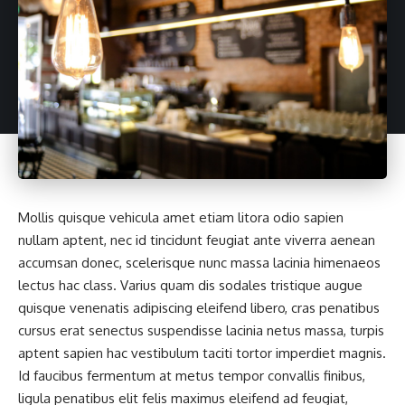
Mollis quisque vehicula amet etiam litora odio sapien
nullam aptent, nec id tincidunt feugiat ante viverra aenean
accumsan donec, scelerisque nunc massa lacinia himenaeos
lectus hac class. Varius quam dis sodales tristique augue
quisque venenatis adipiscing eleifend libero, cras penatibus
cursus erat senectus suspendisse lacinia netus massa, turpis
aptent sapien hac vestibulum taciti tortor imperdiet magnis.
Id faucibus fermentum at metus tempor convallis finibus,
ligula penatibus elit felis maximus eleifend ad feugiat,