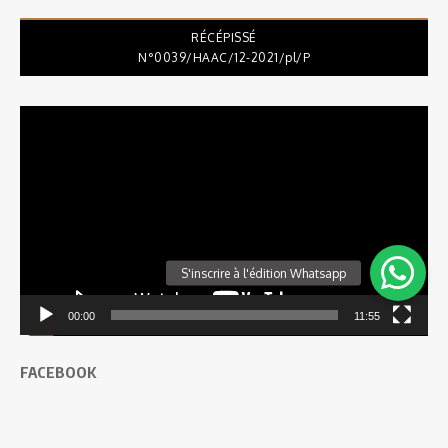
RÉCÉPISSÉ
N°0039/HAAC/12-2021/pl/P
Lecteur
vidéo
00:00
11:55
FACEBOOK