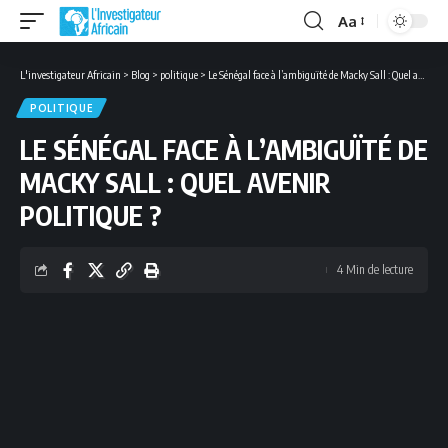
Aa
Font
Resizer
L'investigateur Africain
>
Blog
>
politique
>
Le Sénégal face à l’ambiguïté de Macky Sall : Quel avenir politique ?
POLITIQUE
LE SÉNÉGAL FACE À L’AMBIGUÏTÉ DE
MACKY SALL : QUEL AVENIR
POLITIQUE ?
4 Min de lecture