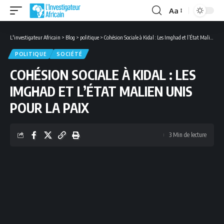
Aa
Font
Resizer
L'investigateur Africain
>
Blog
>
politique
>
Cohésion Sociale à Kidal : Les Imghad et l’État Malien unis pour la paix
POLITIQUE
SOCIÉTÉ
COHÉSION SOCIALE À KIDAL : LES
IMGHAD ET L’ÉTAT MALIEN UNIS
POUR LA PAIX
3 Min de lecture