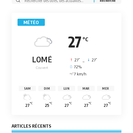
Rechercher:
MÉTÉO
27
°C
LOMÉ
°
°
27
_
27
72%
Couvert
7 km/h
SAM
DIM
LUN
MAR
MER
°C
°C
°C
°C
°C
27
25
27
27
27
ARTICLES RÉCENTS