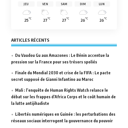
JEU
VEN
SAM
DIM
LUN
°C
°C
°C
°C
°C
25
27
27
26
26
ARTICLES RÉCENTS
Du Vaudou Gu aux Amazones : Le Bénin accentue la
pression sur la France pour ses trésors spoliés
Finale du Mondial 2030 et crise de la FIFA : Le pacte
secret supposé de Gianni Infantino au Maroc
Mali : l’enquête de Human Rights Watch relance le
débat sur les frappes d’Africa Corps et le coût humain de
la lutte antijihadiste
Libertés numériques en Guinée : les perturbations des
réseaux sociaux interrogent la gouvernance du pouvoir