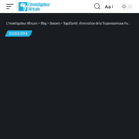
Aa
Font
Resizer
L'investigateur Africain
>
Blog
>
Dossiers
>
Togo/Santé : élimination de la Trypanosomiase Humaine Africaine, voici les étapes de la lutte
DOSSIERS