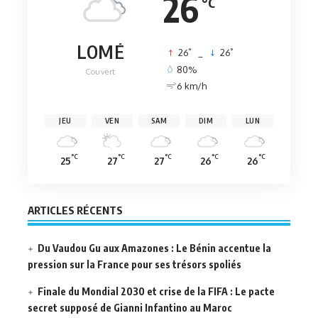
26
°C
LOMÉ
°
°
26
_
26
80%
Couvert
6 km/h
JEU
VEN
SAM
DIM
LUN
°C
°C
°C
°C
°C
25
27
27
26
26
ARTICLES RÉCENTS
Du Vaudou Gu aux Amazones : Le Bénin accentue la
pression sur la France pour ses trésors spoliés
Finale du Mondial 2030 et crise de la FIFA : Le pacte
secret supposé de Gianni Infantino au Maroc