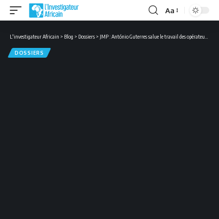
Aa
Font
Resizer
L'investigateur Africain
>
Blog
>
Dossiers
>
JMP : António Guterres salue le travail des opérateurs postaux en cette période de pandémie
DOSSIERS