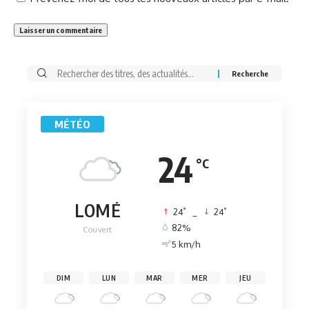
Rechercher:
MÉTÉO
24
°C
LOMÉ
°
°
24
_
24
82%
Couvert
5 km/h
DIM
LUN
MAR
MER
JEU