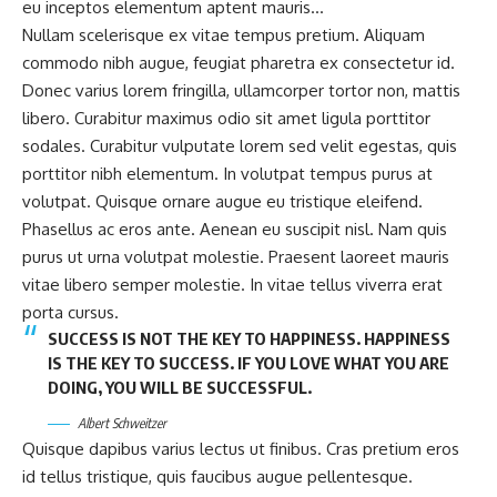
eu inceptos elementum aptent mauris…
Nullam scelerisque ex vitae tempus pretium. Aliquam
commodo nibh augue, feugiat pharetra ex consectetur id.
Donec varius lorem fringilla, ullamcorper tortor non, mattis
libero. Curabitur maximus odio sit amet ligula porttitor
sodales. Curabitur vulputate lorem sed velit egestas, quis
porttitor nibh elementum. In volutpat tempus purus at
volutpat. Quisque ornare augue eu tristique eleifend.
Phasellus ac eros ante. Aenean eu suscipit nisl. Nam quis
purus ut urna volutpat molestie. Praesent laoreet mauris
vitae libero semper molestie. In vitae tellus viverra erat
porta cursus.
SUCCESS IS NOT THE KEY TO HAPPINESS. HAPPINESS
IS THE KEY TO SUCCESS. IF YOU LOVE WHAT YOU ARE
DOING, YOU WILL BE SUCCESSFUL.
Albert Schweitzer
Quisque dapibus varius lectus ut finibus. Cras pretium eros
id tellus tristique, quis faucibus augue pellentesque.