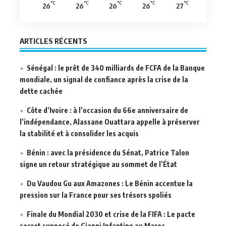
°C
°C
°C
°C
°C
26
26
26
26
27
ARTICLES RÉCENTS
Sénégal : le prêt de 340 milliards de FCFA de la Banque
mondiale, un signal de confiance après la crise de la
dette cachée
Côte d’Ivoire : à l’occasion du 66e anniversaire de
l’indépendance, Alassane Ouattara appelle à préserver
la stabilité et à consolider les acquis
Bénin : avec la présidence du Sénat, Patrice Talon
signe un retour stratégique au sommet de l’État
Du Vaudou Gu aux Amazones : Le Bénin accentue la
pression sur la France pour ses trésors spoliés
Finale du Mondial 2030 et crise de la FIFA : Le pacte
secret supposé de Gianni Infantino au Maroc