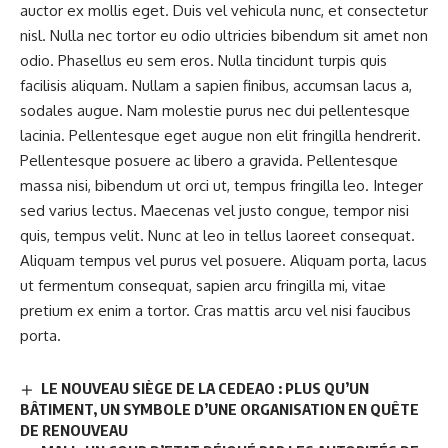
auctor ex mollis eget. Duis vel vehicula nunc, et consectetur
nisl. Nulla nec tortor eu odio ultricies bibendum sit amet non
odio. Phasellus eu sem eros. Nulla tincidunt turpis quis
facilisis aliquam. Nullam a sapien finibus, accumsan lacus a,
sodales augue. Nam molestie purus nec dui pellentesque
lacinia. Pellentesque eget augue non elit fringilla hendrerit.
Pellentesque posuere ac libero a gravida. Pellentesque
massa nisi, bibendum ut orci ut, tempus fringilla leo. Integer
sed varius lectus. Maecenas vel justo congue, tempor nisi
quis, tempus velit. Nunc at leo in tellus laoreet consequat.
Aliquam tempus vel purus vel posuere. Aliquam porta, lacus
ut fermentum consequat, sapien arcu fringilla mi, vitae
pretium ex enim a tortor. Cras mattis arcu vel nisi faucibus
porta.
LE NOUVEAU SIÈGE DE LA CEDEAO : PLUS QU’UN
BÂTIMENT, UN SYMBOLE D’UNE ORGANISATION EN QUÊTE
DE RENOUVEAU