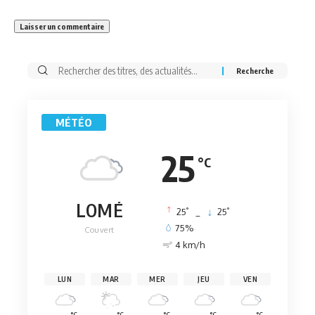
Rechercher:
MÉTÉO
25
°C
LOMÉ
°
°
25
_
25
75%
Couvert
4 km/h
LUN
MAR
MER
JEU
VEN
°C
°C
°C
°C
°C