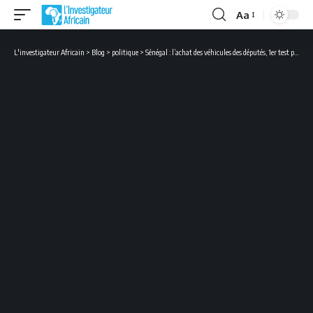
Aa
Font
Resizer
L'investigateur Africain
>
Blog
>
politique
>
Sénégal : l’achat des véhicules des députés, 1er test pour Faye