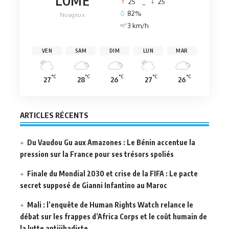
LOMÉ
25
_
25
82%
Nuageux
3 km/h
VEN
SAM
DIM
LUN
MAR
°C
°C
°C
°C
°C
27
28
26
27
26
ARTICLES RÉCENTS
Du Vaudou Gu aux Amazones : Le Bénin accentue la
pression sur la France pour ses trésors spoliés
Finale du Mondial 2030 et crise de la FIFA : Le pacte
secret supposé de Gianni Infantino au Maroc
Mali : l’enquête de Human Rights Watch relance le
débat sur les frappes d’Africa Corps et le coût humain de
la lutte antijihadiste