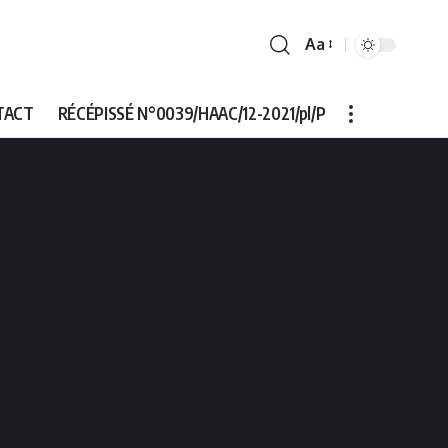
Aa
Font
Resizer
TACT
RÉCÉPISSÉ N°0039/HAAC/12-2021/pl/P