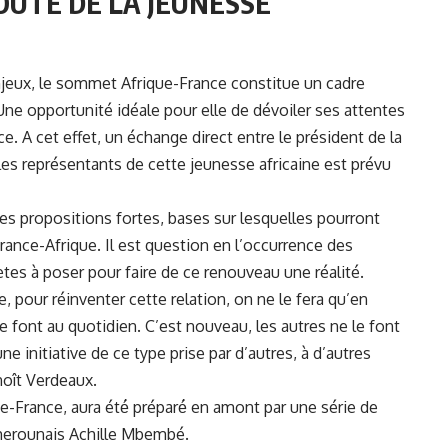
UTE DE LA JEUNESSE
njeux, le sommet Afrique-France constitue un cadre
 Une opportunité idéale pour elle de dévoiler ses attentes
e. A cet effet, un échange direct entre le président de la
les représentants de cette jeunesse africaine est prévu
es propositions fortes, bases sur lesquelles pourront
France-Afrique. Il est question en l’occurrence des
tes à poser pour faire de ce renouveau une réalité.
, pour réinventer cette relation, on ne le fera qu’en
e font au quotidien. C’est nouveau, les autres ne le font
ne initiative de ce type prise par d’autres, à d’autres
noît Verdeaux.
e-France, aura été́ préparé́ en amont par une série de
erounais Achille Mbembé.