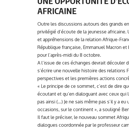
UNE OPPORTUNITÉ D’ÉCO
AFRICAINE
Outre les discussions autours des grands e
privilégié d’écoute de la jeunesse africaine.
et appréhensions de la relation Afrique-Franc
République française,
Emmanuel Macron
et 
pour l’après-midi du 8 octobre.
A l’issue de ces échanges devrait découler d
s’écrire une nouvelle histoire des relations 
perspectives et les premières actions concrè
« Le principe de ce sommet, c’est de dire que
écoutant et qu’en dialoguant avec ceux qui l
pas ainsi (…) Je ne sais même pas s’il y a eu u
occasions, sur le continent », a souligné Be
Il faut le préciser, le nouveau sommet Afriqu
dialogues coordonnée par le professeur cam