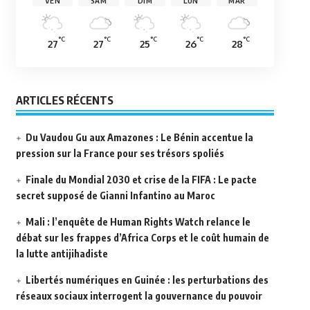
VEN
SAM
DIM
LUN
MAR
°C
°C
°C
°C
°C
27
27
25
26
28
ARTICLES RÉCENTS
Du Vaudou Gu aux Amazones : Le Bénin accentue la
pression sur la France pour ses trésors spoliés
Finale du Mondial 2030 et crise de la FIFA : Le pacte
secret supposé de Gianni Infantino au Maroc
Mali : l’enquête de Human Rights Watch relance le
débat sur les frappes d’Africa Corps et le coût humain de
la lutte antijihadiste
Libertés numériques en Guinée : les perturbations des
réseaux sociaux interrogent la gouvernance du pouvoir