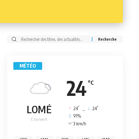
Rechercher:
MÉTÉO
24
°C
LOMÉ
°
°
24
_
24
91%
Couvert
3 km/h