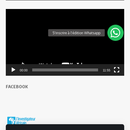
Lecteur
vidéo
00:00
11:55
FACEBOOK