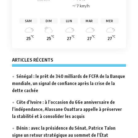
7 km/h
SAM
DIM
LUN
MAR
MER
°C
°C
°C
°C
°C
25
25
27
27
27
ARTICLES RÉCENTS
Sénégal : le prêt de 340 milliards de FCFA de la Banque
mondiale, un signal de confiance après la crise de la
dette cachée
Côte d’Ivoire : à l’occasion du 66e anniversaire de
l’indépendance, Alassane Ouattara appelle à préserver
la stabilité et à consolider les acquis
Bénin : avec la présidence du Sénat, Patrice Talon
signe un retour stratégique au sommet de l’État