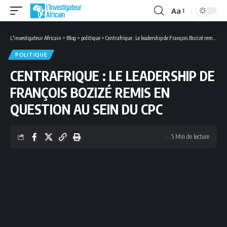
Aa
Font
Resizer
L'investigateur Africain
>
Blog
>
politique
>
Centrafrique : Le leadership de François Bozizé remis en question au sein du CPC
POLITIQUE
CENTRAFRIQUE : LE LEADERSHIP DE
FRANÇOIS BOZIZÉ REMIS EN
QUESTION AU SEIN DU CPC
5 Min de lecture