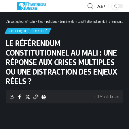
Aa
Font
Resizer
L'investigateur Africain
>
Blog
>
politique
>
Le référendum constitutionnel au Mali : une réponse aux crises multiples ou une distraction des enjeux réels ?
POLITIQUE
SOCIÉTÉ
LE RÉFÉRENDUM
CONSTITUTIONNEL AU MALI : UNE
RÉPONSE AUX CRISES MULTIPLES
OU UNE DISTRACTION DES ENJEUX
RÉELS ?
5 Min de lecture