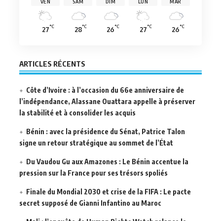
VEN
SAM
DIM
LUN
MAR
°C
°C
°C
°C
°C
27
28
26
27
26
ARTICLES RÉCENTS
Côte d’Ivoire : à l’occasion du 66e anniversaire de
l’indépendance, Alassane Ouattara appelle à préserver
la stabilité et à consolider les acquis
Bénin : avec la présidence du Sénat, Patrice Talon
signe un retour stratégique au sommet de l’État
Du Vaudou Gu aux Amazones : Le Bénin accentue la
pression sur la France pour ses trésors spoliés
Finale du Mondial 2030 et crise de la FIFA : Le pacte
secret supposé de Gianni Infantino au Maroc