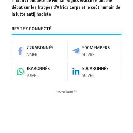
Mali : l’enquête de Human Rights Watch relance le
débat sur les frappes d’Africa Corps et le coût humain de
la lutte antijihadiste
RESTEZ CONNECTÉ
7.2K
ABONNÉS
500
MEMBERS
AIMER
SUIVRE
1K
ABONNÉS
500
ABONNÉS
SUIVRE
SUIVRE
- Advertisement -